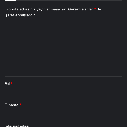
E-posta adresiniz yayınlanmayacak.
Gerekli alanlar
*
ile
işaretlenmişlerdir
Y
o
r
u
m
*
Ad
*
E-posta
*
İnternet sitesi