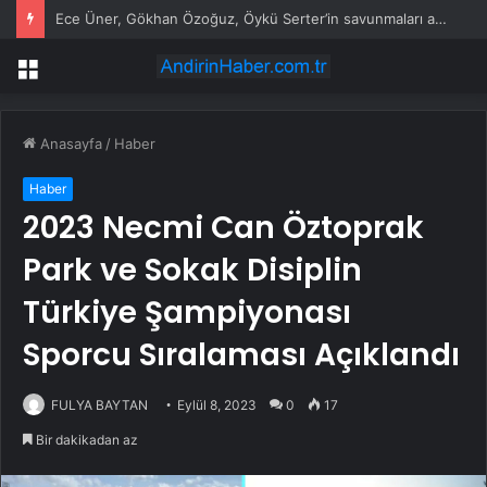
Ece Üner, Gökhan Özoğuz, Öykü Serter’in savunmaları aynı
Menü
Anasayfa
/
Haber
Haber
2023 Necmi Can Öztoprak
Park ve Sokak Disiplin
Türkiye Şampiyonası
Sporcu Sıralaması Açıklandı
FULYA BAYTAN
Eylül 8, 2023
0
17
Bir dakikadan az