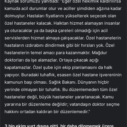
Kaynak sorumuzu yanıtladı: “Eğer özel hekimlik kaldırılırsa
kamuda acil durumlar olur ve aciller şimdiden ağzına kadar
dolmuştur. Hastaları fiyatlarını yükselterek seçecek olan
özel hastaneler kalacak. Halktan hizmet alamayan insanlar
ya oturacaklar ya da başka çareleri olmadığı için acil
servislerden hizmet almaya çalışacaklar. Özel hastanelerin
hastaların ızdırabını dindirmek gibi bir hırsları yok. Özel
hastanelerin temel amacı para kazanmaktır. Mağdur
doktorları da işe alamazlar. Ortaya çıkacak açığı
kapatamazlar. Özel şube için ekip planlamasını da halk
yapıyor. Buradaki tuhaflık, esasen özel hastane işvereninin
kamunun başı olması. Sağlık Bakanı. Dünyanın hiçbir
yerinde olmayan bir tuhaflık. Bu düzenlemeden tüm özel
hastaneler değil, büyük hastaneler yararlanacak. Kamu
yararına bir düzenleme değildir; vatandaşın doktor seçme
hakkını ortadan kaldıran bir düzenlemedir.”
3 bin ekim yurt dışına gitti, bir daha dönmemek üzere