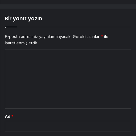
Bir yanıt yazın
E-posta adresiniz yayınlanmayacak.
Gerekli alanlar
*
ile
işaretlenmişlerdir
Y
o
r
u
m
*
Ad
*