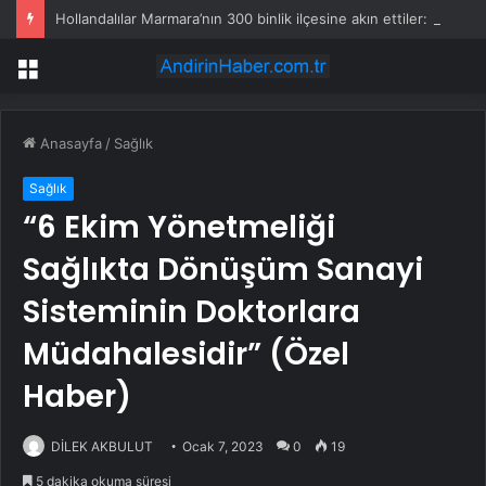
Hollandalılar Marmara’nın 300 binlik ilçesine akın ettiler: 500 ton satın alacaklar
Menü
Anasayfa
/
Sağlık
Sağlık
“6 Ekim Yönetmeliği
Sağlıkta Dönüşüm Sanayi
Sisteminin Doktorlara
Müdahalesidir” (Özel
Haber)
DİLEK AKBULUT
Ocak 7, 2023
0
19
5 dakika okuma süresi