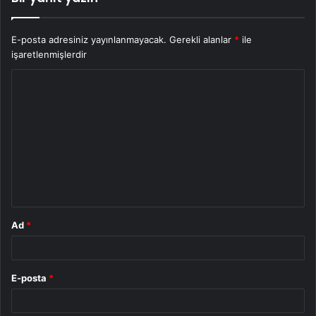
E-posta adresiniz yayınlanmayacak.
Gerekli alanlar
*
ile
işaretlenmişlerdir
Y
o
r
u
m
*
Ad
*
E-posta
*