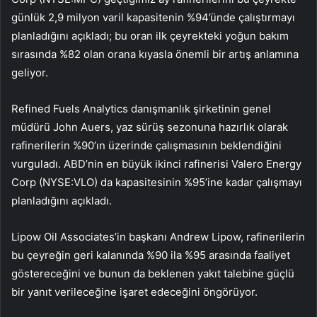
günlük 2,9 milyon varil kapasitenin %94’ünde çalıştırmayı
planladığını açıkladı; bu oran ilk çeyrekteki yoğun bakım
sırasında %82 olan orana kıyasla önemli bir artış anlamına
geliyor.
Refined Fuels Analytics danışmanlık şirketinin genel
müdürü John Auers, yaz sürüş sezonuna hazırlık olarak
rafinerilerin %90’ın üzerinde çalışmasının beklendiğini
vurguladı. ABD’nin en büyük ikinci rafinerisi Valero Energy
Corp (NYSE:VLO) da kapasitesinin %95’ine kadar çalışmayı
planladığını açıkladı.
Lipow Oil Associates’in başkanı Andrew Lipow, rafinerilerin
bu çeyreğin geri kalanında %90 ila %95 arasında faaliyet
göstereceğini ve bunun da beklenen yakıt talebine güçlü
bir yanıt verileceğine işaret edeceğini öngörüyor.