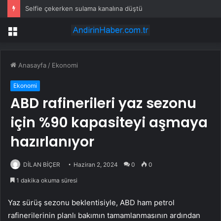
Selfie çekerken sulama kanalına düştü
Menü
Anasayfa
/
Ekonomi
Ekonomi
ABD rafinerileri yaz sezonu
için %90 kapasiteyi aşmaya
hazırlanıyor
DİLAN BİÇER
Haziran 2, 2024
0
0
1 dakika okuma süresi
Yaz sürüş sezonu beklentisiyle, ABD ham petrol
rafinerilerinin planlı bakımın tamamlanmasının ardından