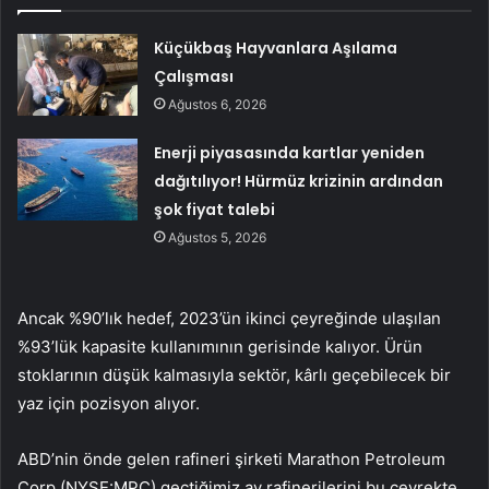
Küçükbaş Hayvanlara Aşılama
Çalışması
Ağustos 6, 2026
Enerji piyasasında kartlar yeniden
dağıtılıyor! Hürmüz krizinin ardından
şok fiyat talebi
Ağustos 5, 2026
Ancak %90’lık hedef, 2023’ün ikinci çeyreğinde ulaşılan
%93’lük kapasite kullanımının gerisinde kalıyor. Ürün
stoklarının düşük kalmasıyla sektör, kârlı geçebilecek bir
yaz için pozisyon alıyor.
ABD’nin önde gelen rafineri şirketi Marathon Petroleum
Corp (NYSE:MPC) geçtiğimiz ay rafinerilerini bu çeyrekte