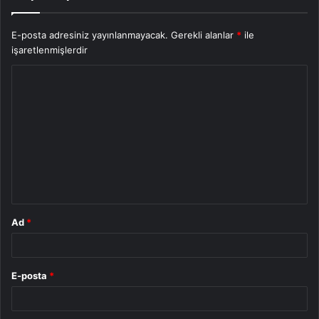
E-posta adresiniz yayınlanmayacak.
Gerekli alanlar
*
ile
işaretlenmişlerdir
Y
o
r
u
m
*
Ad
*
E-posta
*