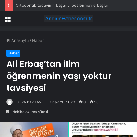
Ortodontik tedavinin başarısı beslenmeyle başlar!
Menü
Anasayfa
/
Haber
Haber
Ali Erbaş’tan ilim
öğrenmenin yaşı yoktur
tavsiyesi
FULYA BAYTAN
Ocak 28, 2023
0
20
1 dakika okuma süresi