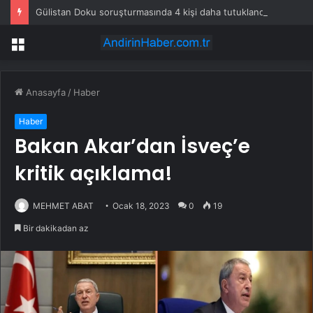
Gülistan Doku soruşturmasında 4 kişi daha tutuklandı
Menü
Anasayfa
/
Haber
Haber
Bakan Akar’dan İsveç’e
kritik açıklama!
MEHMET ABAT
Ocak 18, 2023
0
19
Bir dakikadan az