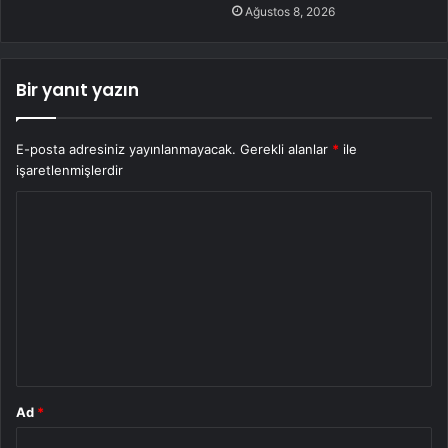
Ağustos 8, 2026
Bir yanıt yazın
E-posta adresiniz yayınlanmayacak.
Gerekli alanlar
*
ile
işaretlenmişlerdir
Y
o
r
u
m
*
Ad
*