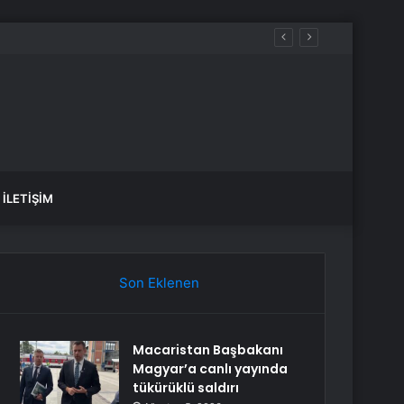
House Of The Dragon 3. sezon 5. bölüm Full HD izle! (Türkçe Dublaj ve Altyazılı) House Of The Dragon 3. sezon 5. bölüm tek parça izle!
İLETIŞIM
Son Eklenen
Macaristan Başbakanı
Magyar’a canlı yayında
tükürüklü saldırı