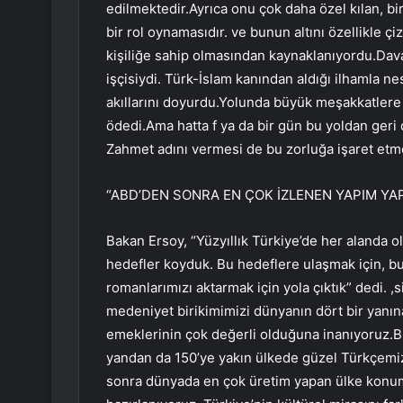
edilmektedir.Ayrıca onu çok daha özel kılan, bi
bir rol oynamasıdır. ve bunun altını özellikle 
kişiliğe sahip olmasından kaynaklanıyordu.Davası
işçisiydi. Türk-İslam kanından aldığı ilhamla nesi
akıllarını doyurdu.Yolunda büyük meşakkatlere 
ödedi.Ama hatta f ya da bir gün bu yoldan geri 
Zahmet adını vermesi de bu zorluğa işaret etme
“ABD’DEN SONRA EN ÇOK İZLENEN YAPIM YAP
Bakan Ersoy, “Yüzyıllık Türkiye’de her alanda 
hedefler koyduk. Bu hedeflere ulaşmak için, bu 
romanlarımızı aktarmak için yola çıktık” dedi. ,
medeniyet birikimimizi dünyanın dört bir yanın
emeklerinin çok değerli olduğuna inanıyoruz.Bir 
yandan da 150’ye yakın ülkede güzel Türkçem
sonra dünyada en çok üretim yapan ülke konumun