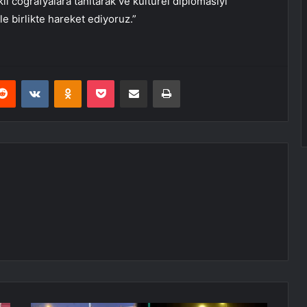
klı coğrafyalara tanıtarak ve kültürel diplomasiyi
le birlikte hareket ediyoruz.”
erest
Reddit
VKontakte
Odnoklassniki
Pocket
E-Posta ile paylaş
Yazdır