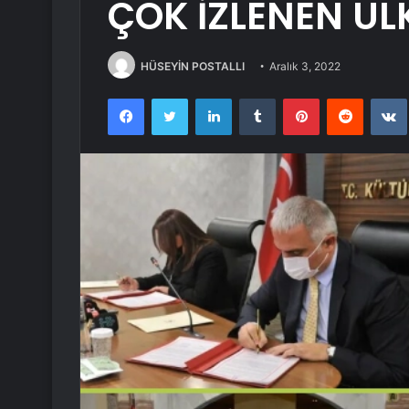
ÇOK İZLENEN ÜL
HÜSEYİN POSTALLI
Aralık 3, 2022
Facebook
Twitter
LinkedIn
Tumblr
Pinterest
Reddit