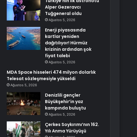
Türkiye’nin ilk astronotu
Alper Gezeravcı
Tuğgeneral oldu
Ağustos 5, 2026
Enerji piyasasında
kartlar yeniden
dağıtılıyor! Hürmüz
krizinin ardından şok
fiyat talebi
Ağustos 5, 2026
MDA Space hisseleri 474 milyon dolarlık
Telesat sözleşmesiyle yükseldi
Ağustos 5, 2026
Denizlili gençler
Büyükşehir’in yaz
kampında buluştu
Ağustos 5, 2026
Çerkes Soykırımı’nın 162.
Yılı Anma Yürüyüşü