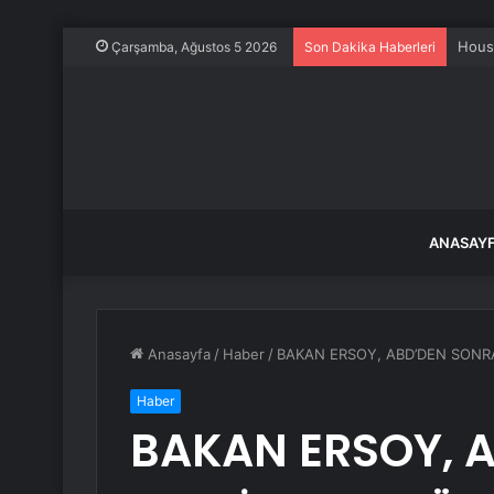
Çarşamba, Ağustos 5 2026
Son Dakika Haberleri
ANASAY
Anasayfa
/
Haber
/
BAKAN ERSOY, ABD’DEN SONRA
Haber
BAKAN ERSOY, 