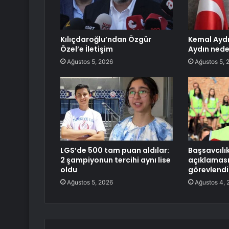
Kılıçdaroğlu’ndan Özgür
Kemal Aydı
Özel’e İletişim
Aydın nede
Ağustos 5, 2026
Ağustos 5, 
LGS’de 500 tam puan aldılar:
Başsavcılı
2 şampiyonun tercihi aynı lise
açıklaması!
oldu
görevlendir
Ağustos 5, 2026
Ağustos 4, 