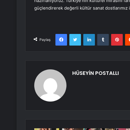
hazırlanıyoruz. Türkiye’nin kültürel mirasını far
güçlendirerek değerli kültür sanat dostlarımız i
Facebook
Twitter
LinkedIn
Tumblr
Pint
Paylaş
HÜSEYİN POSTALLI