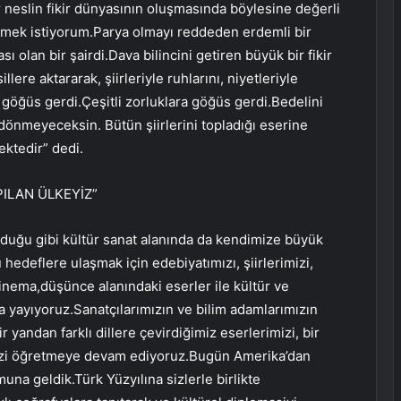
r neslin fikir dünyasının oluşmasında böylesine değerli
çizmek istiyorum.Parya olmayı reddeden erdemli bir
 olan bir şairdi.Dava bilincini getiren büyük bir fikir
llere aktararak, şiirleriyle ruhlarını, niyetleriyle
göğüs gerdi.Çeşitli zorluklara göğüs gerdi.Bedelini
dönmeyeceksin. Bütün şiirlerini topladığı eserine
ktedir” dedi.
ILAN ÜLKEYİZ”
olduğu gibi kültür sanat alanında da kendimize büyük
hedeflere ulaşmak için edebiyatımızı, şiirlerimizi,
sinema,düşünce alanındaki eserler ile kültür ve
a yayıyoruz.Sanatçılarımızın ve bilim adamlarımızın
yandan farklı dillere çevirdiğimiz eserlerimizi, bir
izi öğretmeye devam ediyoruz.Bugün Amerika’dan
a geldik.Türk Yüzyılına sizlerle birlikte