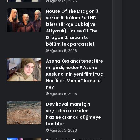
Ağustos 5, 2026
House Of The Dragon 3.
sezon 5. bölüm Full HD
izle! (Türkçe Dublaj ve
Altyazılı) House Of The
Dragon 3. sezon 5.
bölüm tek parça izle!
Ağustos 5, 2026
Asena Keskinci tesettüre
mi girdi, neden? Asena
Keskinci’nin yeni filmi ”Üç
Harfliler: Mühür” konusu
ne?
Ağustos 5, 2026
Dev havalimanı için
seçtikleri araziden
hazine çıkınca düğmeye
bastılar
Ağustos 5, 2026