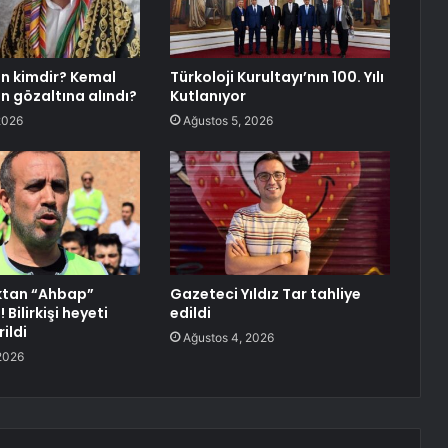
n kimdir? Kemal
Türkoloji Kurultayı’nın 100. Yılı
n gözaltına alındı?
Kutlanıyor
2026
Ağustos 5, 2026
ktan “Ahbap”
Gazeteci Yıldız Tar tahliye
 Bilirkişi heyeti
edildi
ildi
Ağustos 4, 2026
2026