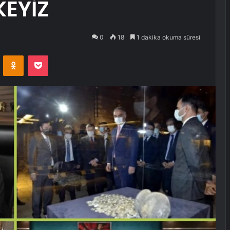
KEYİZ
0
18
1 dakika okuma süresi
VKontakte
Odnoklassniki
Pocket