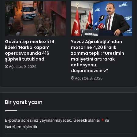
Gaziantep merkezli 14
Yavuz Ağıralioğlu’ndan
ildeki ‘Narko Kapan’
motorine 4,20 liralık
operasyonunda 416
zamma tepki: “Üretimin
şüpheli tutuklandı
maliyetini artırarak
enflasyonu
Ağustos 9, 2026
düşüremezsiniz”
Ağustos 8, 2026
Bir yanıt yazın
E-posta adresiniz yayınlanmayacak.
Gerekli alanlar
*
ile
işaretlenmişlerdir