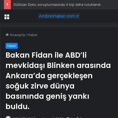
Hollandalılar Marmara’nın 300 binlik ilçesine akın ettiler: 500 ton satın alacaklar
Menü
Anasayfa
/
Haber
Haber
Bakan Fidan ile ABD’li
mevkidaşı Blinken arasında
Ankara’da gerçekleşen
soğuk zirve dünya
basınında geniş yankı
buldu.