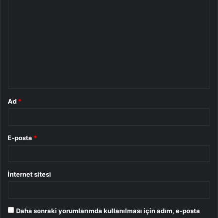
Y
o
r
u
m
*
Ad
*
E-posta
*
İnternet sitesi
Daha sonraki yorumlarımda kullanılması için adım, e-posta