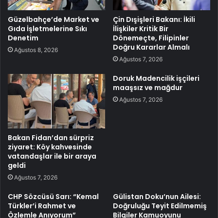
Güzelbahçe’de Market ve
Çin Dışişleri Bakanı: İkili
Gıda İşletmelerine Sıkı
İlişkiler Kritik Bir
Denetim
Dönemeçte, Filipinler
Doğru Kararlar Almalı
Ağustos 8, 2026
Ağustos 7, 2026
Doruk Madencilik işçileri
maaşsız ve mağdur
Ağustos 7, 2026
Bakan Fidan’dan sürpriz
ziyaret: Köy kahvesinde
vatandaşlar ile bir araya
geldi
Ağustos 7, 2026
CHP Sözcüsü Sarı: “Kemal
Gülistan Doku’nun Ailesi:
Türkler’i Rahmet ve
Doğruluğu Teyit Edilmemiş
Özlemle Anıyorum”
Bilgiler Kamuoyunu