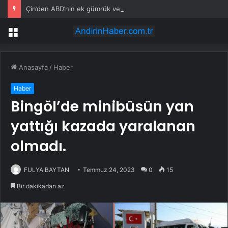
Çin’den ABD’nin ek gümrük vergilerine tepki
Menü
Anasayfa
/
Haber
Haber
Bingöl’de minibüsün yan
yattığı kazada yaralanan
olmadı.
FULYA BAYTAN
Temmuz 24, 2023
0
15
Bir dakikadan az