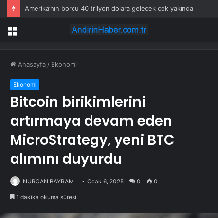
Amerika’nın borcu 40 trilyon dolara gelecek çok yakında
Menü
Anasayfa
/
Ekonomi
Ekonomi
Bitcoin birikimlerini
artırmaya devam eden
MicroStrategy, yeni BTC
alımını duyurdu
NURCAN BAYRAM
Ocak 6, 2025
0
0
1 dakika okuma süresi