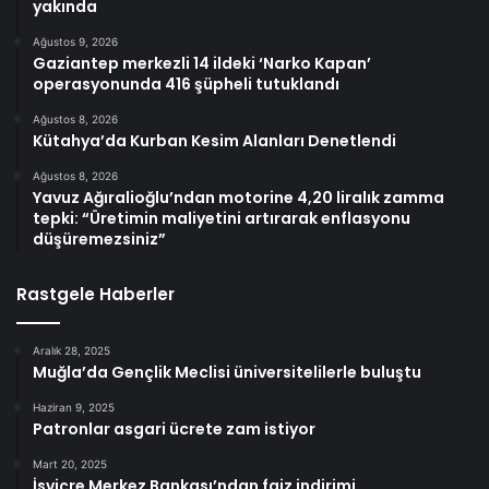
yakında
Ağustos 9, 2026
Gaziantep merkezli 14 ildeki ‘Narko Kapan’
operasyonunda 416 şüpheli tutuklandı
Ağustos 8, 2026
Kütahya’da Kurban Kesim Alanları Denetlendi
Ağustos 8, 2026
Yavuz Ağıralioğlu’ndan motorine 4,20 liralık zamma
tepki: “Üretimin maliyetini artırarak enflasyonu
düşüremezsiniz”
Rastgele Haberler
Aralık 28, 2025
Muğla’da Gençlik Meclisi üniversitelilerle buluştu
Haziran 9, 2025
Patronlar asgari ücrete zam istiyor
Mart 20, 2025
İsviçre Merkez Bankası’ndan faiz indirimi