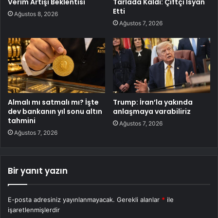
Verim Artışı Beklentisi
Tarlada Kaldı: Çiftçi İsyan
Etti
Ağustos 8, 2026
Ağustos 7, 2026
Almalı mı satmalı mı? İşte
Trump: İran’la yakında
dev bankanın yıl sonu altın
anlaşmaya varabiliriz
tahmini
Ağustos 7, 2026
Ağustos 7, 2026
Bir yanıt yazın
E-posta adresiniz yayınlanmayacak.
Gerekli alanlar
*
ile
işaretlenmişlerdir