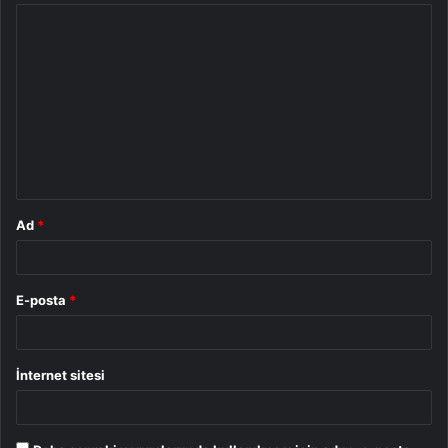
Y
o
r
u
m
*
Ad
*
E-posta
*
İnternet sitesi