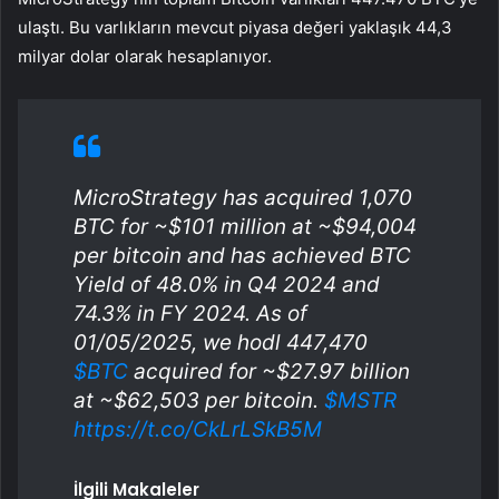
ulaştı. Bu varlıkların mevcut piyasa değeri yaklaşık 44,3
milyar dolar olarak hesaplanıyor.
MicroStrategy has acquired 1,070
BTC for ~$101 million at ~$94,004
per bitcoin and has achieved BTC
Yield of 48.0% in Q4 2024 and
74.3% in FY 2024. As of
01/05/2025, we hodl 447,470
$BTC
acquired for ~$27.97 billion
at ~$62,503 per bitcoin.
$MSTR
https://t.co/CkLrLSkB5M
İlgili Makaleler