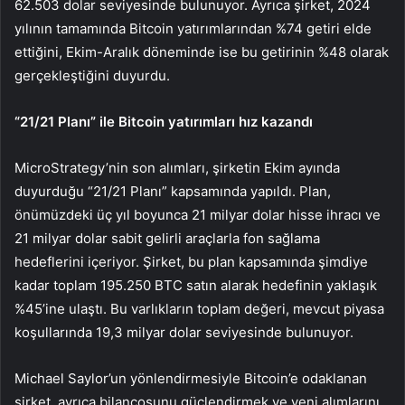
62.503 dolar seviyesinde bulunuyor. Ayrıca şirket, 2024
yılının tamamında Bitcoin yatırımlarından %74 getiri elde
ettiğini, Ekim-Aralık döneminde ise bu getirinin %48 olarak
gerçekleştiğini duyurdu.
“21/21 Planı” ile Bitcoin yatırımları hız kazandı
MicroStrategy’nin
son alımları
, şirketin Ekim ayında
duyurduğu “21/21 Planı” kapsamında yapıldı. Plan,
önümüzdeki üç yıl boyunca 21 milyar dolar hisse ihracı ve
21 milyar dolar sabit gelirli araçlarla fon sağlama
hedeflerini içeriyor. Şirket, bu plan kapsamında şimdiye
kadar toplam 195.250 BTC satın alarak hedefinin yaklaşık
%45’ine ulaştı. Bu varlıkların toplam değeri, mevcut piyasa
koşullarında 19,3 milyar dolar seviyesinde bulunuyor.
Michael Saylor’un yönlendirmesiyle Bitcoin’e odaklanan
şirket, ayrıca bilançosunu güçlendirmek ve yeni alımlarını