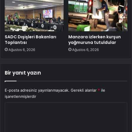
SADC Dışişleri Bakanları
Manzara izlerken kurşun
Toplantısı
yağmuruna tutuldular
Ağustos 6, 2026
Ağustos 6, 2026
Bir yanıt yazın
E-posta adresiniz yayınlanmayacak.
Gerekli alanlar
*
ile
işaretlenmişlerdir
Y
o
r