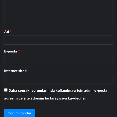
u
m
*
Ad
*
E-posta
*
İnternet sitesi
Daha sonraki yorumlarımda kullanılması için adım, e-posta
adresim ve site adresim bu tarayıcıya kaydedilsin.