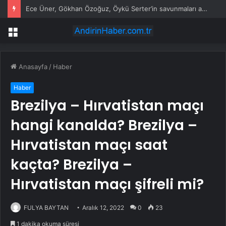
Ece Üner, Gökhan Özoğuz, Öykü Serter’in savunmaları aynı
Menü
Anasayfa
/
Haber
Haber
Brezilya – Hırvatistan maçı
hangi kanalda? Brezilya –
Hırvatistan maçı saat
kaçta? Brezilya –
Hırvatistan maçı şifreli mi?
FULYA BAYTAN
Aralık 12, 2022
0
23
1 dakika okuma süresi