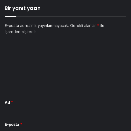
Bir yanıt yazın
E-posta adresiniz yayınlanmayacak.
Gerekli alanlar
*
ile
işaretlenmişlerdir
Y
o
r
u
m
*
Ad
*
E-posta
*