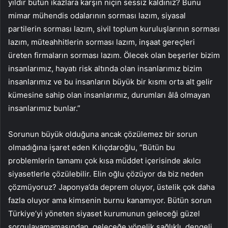
yıldır bütün ikazlara karşın niçin sessiz kaldınız? Bunu
mimar mühendis odalarının sorması lazım, siyasal
partilerin sorması lazım, sivil toplum kuruluşlarının sorması
lazım, müteahhitlerin sorması lazım, inşaat gereçleri
üreten firmaların sorması lazım. Ölecek olan beşerler bizim
insanlarımız, hayatı risk altında olan insanlarımız bizim
insanlarımız ve bu insanların büyük bir kısmı orta alt gelir
kümesine sahip olan insanlarımız, durumları âlâ olmayan
insanlarımız bunlar.”
Sorunun büyük olduğuna ancak çözülemez bir sorun
olmadığına işaret eden Kılıçdaroğlu, “Bütün bu
problemlerin tamamı çok kısa müddet içerisinde akılcı
siyasetlerle çözülebilir. Elin oğlu çözüyor da biz neden
çözmüyoruz? Japonya’da deprem oluyor, üstelik çok daha
fazla oluyor ama kimsenin burnu kanamıyor. Bütün sorun
Türkiye’yi yöneten siyaset kurumunun geleceği güzel
sorgulayamamasından, geleceğe yönelik sağlıklı, dengeli