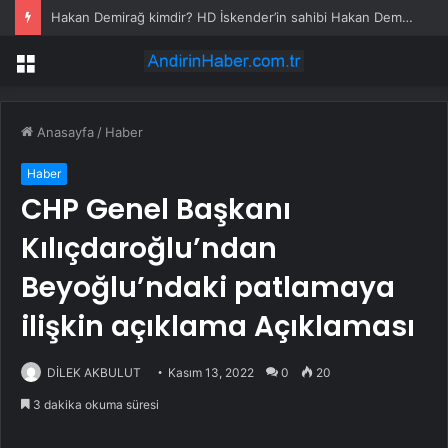
Hakan Demirağ kimdir? HD İskender’in sahibi Hakan Demirağ’ın serveti ne kadar?
Menü
Anasayfa
/
Haber
Haber
CHP Genel Başkanı
Kılıçdaroğlu’ndan
Beyoğlu’ndaki patlamaya
ilişkin açıklama Açıklaması
DİLEK AKBULUT
Kasım 13, 2022
0
20
3 dakika okuma süresi