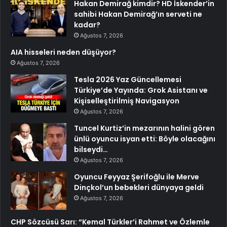
Hakan Demirağ kimdir? HD İskender’in
sahibi Hakan Demirağ’ın serveti ne
kadar?
Ağustos 7, 2026
AIA hisseleri neden düşüyor?
Ağustos 7, 2026
Tesla 2026 Yaz Güncellemesi
Türkiye’de Yayında: Grok Asistanı ve
Kişiselleştirilmiş Navigasyon
Ağustos 7, 2026
Tuncel Kurtiz’in mezarının halini gören
ünlü oyuncu isyan etti: Böyle olacağını
bilseydi…
Ağustos 7, 2026
Oyuncu Feyyaz Şerifoğlu ile Merve
Dinçkol’un bebekleri dünyaya geldi
Ağustos 7, 2026
CHP Sözcüsü Sarı: “Kemal Türkler’i Rahmet ve Özlemle