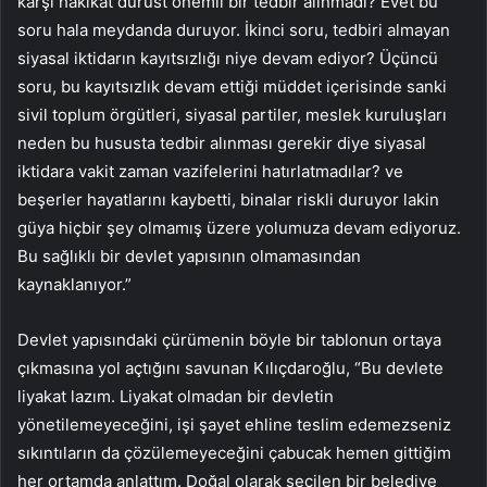
karşı hakikat dürüst önemli bir tedbir alınmadı? Evet bu
soru hala meydanda duruyor. İkinci soru, tedbiri almayan
siyasal iktidarın kayıtsızlığı niye devam ediyor? Üçüncü
soru, bu kayıtsızlık devam ettiği müddet içerisinde sanki
sivil toplum örgütleri, siyasal partiler, meslek kuruluşları
neden bu hususta tedbir alınması gerekir diye siyasal
iktidara vakit zaman vazifelerini hatırlatmadılar? ve
beşerler hayatlarını kaybetti, binalar riskli duruyor lakin
güya hiçbir şey olmamış üzere yolumuza devam ediyoruz.
Bu sağlıklı bir devlet yapısının olmamasından
kaynaklanıyor.”
Devlet yapısındaki çürümenin böyle bir tablonun ortaya
çıkmasına yol açtığını savunan Kılıçdaroğlu, “Bu devlete
liyakat lazım. Liyakat olmadan bir devletin
yönetilemeyeceğini, işi şayet ehline teslim edemezseniz
sıkıntıların da çözülemeyeceğini çabucak hemen gittiğim
her ortamda anlattım. Doğal olarak seçilen bir belediye