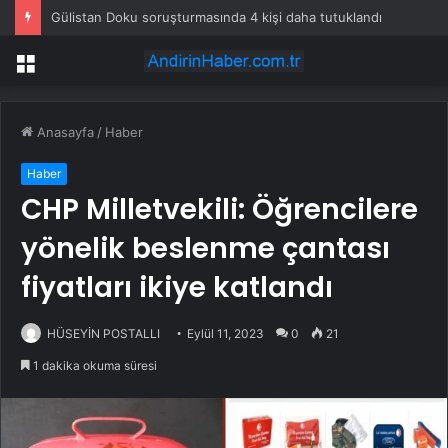
Gülistan Doku soruşturmasında 4 kişi daha tutuklandı
Menü
Anasayfa
/
Haber
Haber
CHP Milletvekili: Öğrencilere
yönelik beslenme çantası
fiyatları ikiye katlandı
HÜSEYİN POSTALLI
Eylül 11, 2023
0
21
1 dakika okuma süresi