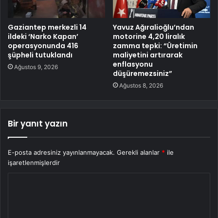
Gaziantep merkezli 14
Yavuz Ağıralioğlu’ndan
ildeki ‘Narko Kapan’
motorine 4,20 liralık
operasyonunda 416
zamma tepki: “Üretimin
şüpheli tutuklandı
maliyetini artırarak
enflasyonu
Ağustos 9, 2026
düşüremezsiniz”
Ağustos 8, 2026
Bir yanıt yazın
E-posta adresiniz yayınlanmayacak.
Gerekli alanlar
*
ile
işaretlenmişlerdir
Y
o
r