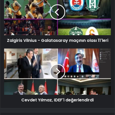
Zalgiris Vilnius - Galatasaray maçının olası 11'leri
Cevdet Yılmaz, IDEF'i değerlendirdi