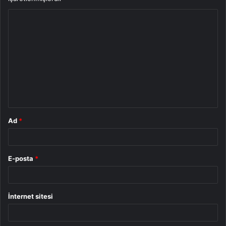
Y
o
r
u
m
*
Ad
*
E-posta
*
İnternet sitesi