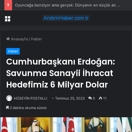
Oyuncağa benziyor ama gerçek: Dünyanın en küçük atı seçildi
Menü
Anasayfa
/
Haber
Haber
Cumhurbaşkanı Erdoğan:
Savunma Sanayii İhracat
Hedefimiz 6 Milyar Dolar
HÜSEYİN POSTALLI
Temmuz 25, 2023
0
11
2 dakika okuma süresi