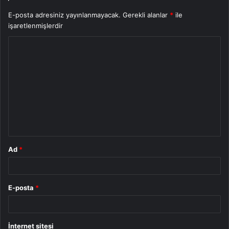
E-posta adresiniz yayınlanmayacak.
Gerekli alanlar
*
ile
işaretlenmişlerdir
Y
o
r
u
m
*
Ad
*
E-posta
*
İnternet sitesi