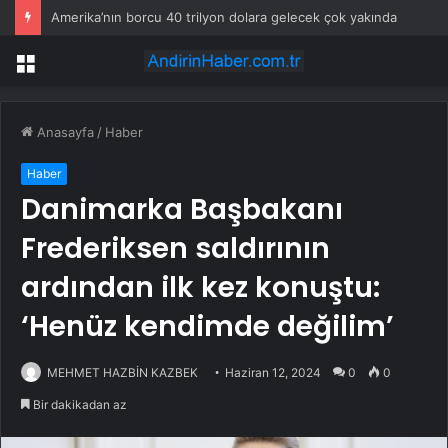
Amerika’nın borcu 40 trilyon dolara gelecek çok yakında
Menü
Anasayfa
/
Haber
Haber
Danimarka Başbakanı
Frederiksen saldırının
ardından ilk kez konuştu:
‘Henüz kendimde değilim’
MEHMET HAZBİN KAZBEK
Haziran 12, 2024
0
0
Bir dakikadan az