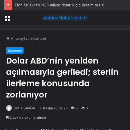
Elon Musk’tan 16,8 milyar dolarlık çip üretim tesisi
Menü
Anasayfa
/
Ekonomi
Ekonomi
Dolar ABD’nin yeniden
açılmasıyla geriledi; sterlin
ilerleme konusunda
zorlanıyor
ÜMİT SAVĞA
Kasım 16, 2025
0
0
2 dakika okuma süresi