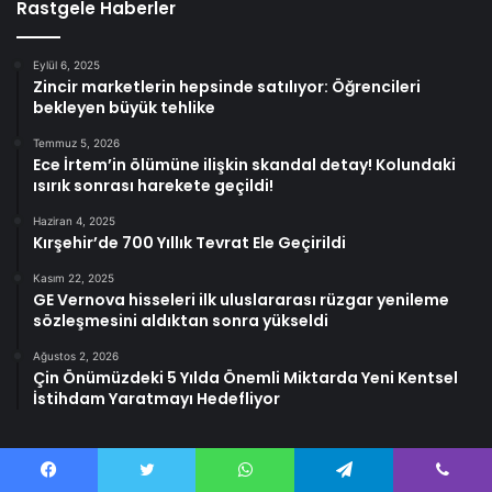
Rastgele Haberler
Eylül 6, 2025
Zincir marketlerin hepsinde satılıyor: Öğrencileri
bekleyen büyük tehlike
Temmuz 5, 2026
Ece İrtem’in ölümüne ilişkin skandal detay! Kolundaki
ısırık sonrası harekete geçildi!
Haziran 4, 2025
Kırşehir’de 700 Yıllık Tevrat Ele Geçirildi
Kasım 22, 2025
GE Vernova hisseleri ilk uluslararası rüzgar yenileme
sözleşmesini aldıktan sonra yükseldi
Ağustos 2, 2026
Çin Önümüzdeki 5 Yılda Önemli Miktarda Yeni Kentsel
İstihdam Yaratmayı Hedefliyor
Facebook
Twitter
WhatsApp
Telegram
Viber