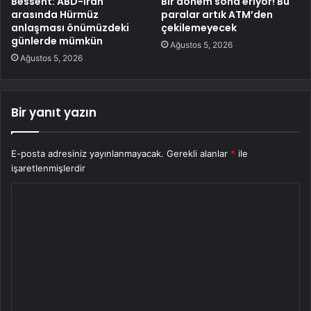
Bessent: ABD-İran
Bir dönem sona eriyor! Bu
arasında Hürmüz
paralar artık ATM’den
anlaşması önümüzdeki
çekilemeyecek
günlerde mümkün
Ağustos 5, 2026
Ağustos 5, 2026
Bir yanıt yazın
E-posta adresiniz yayınlanmayacak.
Gerekli alanlar
*
ile
işaretlenmişlerdir
Y
o
r
u
m
*