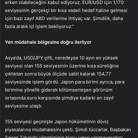
erken olabileceğini kabul ediyoruz. EUR/USD için 1,170
seviyesinin gerçekçi bir kısa vadeli hedef haline gelmesi
için bazı zayıf ABD verilerine ihtiyaç var. Şimdilik, daha
fazla aralık içi işlem bekliyoruz.”
Yen müdahale bölgesine doğru ilerliyor
Asya’da,
USD/JPY
çifti, neredeyse 10 ayın en yüksek
seviyesi olan 155 seviyesinin üzerine kısa süreliğine
çıktıktan sonra büyük ölçüde sabit kalarak 154,77
seviyesinde işlem gördü. Japon para birimi ayrıca, para
birimine yönelik giderek kötümserleşen görünüm
ortasında euro karşısında şimdiye kadarki en zayıf
seviyesine ulaştı.
155 seviyesi geçmişte Japon hükümetinin döviz
piyasalarına müdahalesini çekti. Şimdi tüccarlar, Başbakan
Sanae Takaichi yönetiminin bunu yapıp yapmayacağını