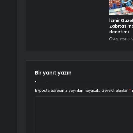
İzmir Güze
Zabıtası’n
denetimi
Ağustos 8, 
Bir yanıt yazın
E-posta adresiniz yayınlanmayacak.
Gerekli alanlar
*
i
Y
o
r
u