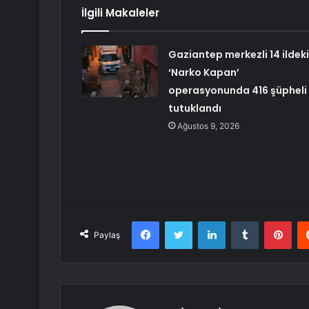
İlgili Makaleler
Gaziantep merkezli 14 ildeki
‘Narko Kapan’
operasyonunda 416 şüpheli
tutuklandı
Ağustos 9, 2026
Facebook
Twitter
LinkedIn
Tumblr
Pint
Paylaş