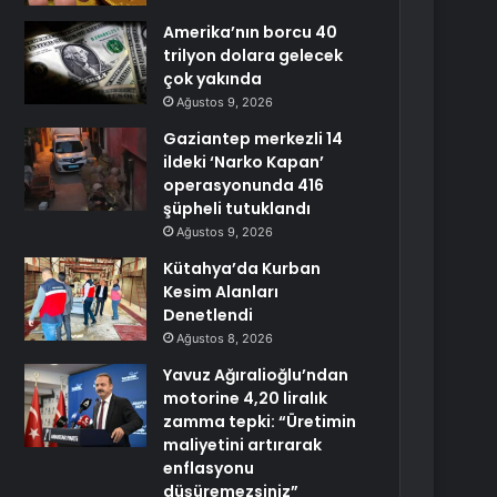
Amerika’nın borcu 40
trilyon dolara gelecek
çok yakında
Ağustos 9, 2026
Gaziantep merkezli 14
ildeki ‘Narko Kapan’
operasyonunda 416
şüpheli tutuklandı
Ağustos 9, 2026
Kütahya’da Kurban
Kesim Alanları
Denetlendi
Ağustos 8, 2026
Yavuz Ağıralioğlu’ndan
motorine 4,20 liralık
zamma tepki: “Üretimin
maliyetini artırarak
enflasyonu
düşüremezsiniz”