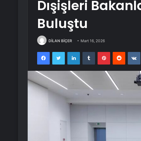
Dışişleri Bakanl
Buluştu
DİLAN BİÇER
Mart 16, 2026
Facebook
Twitter
LinkedIn
Tumblr
Pinterest
Reddit