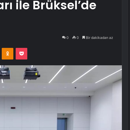
arı ile Brüksel’de
0
0
Bir dakikadan az
VKontakte
Odnoklassniki
Pocket