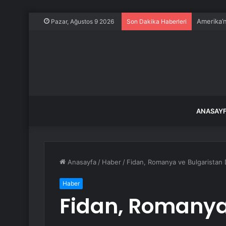
Amerika’n
Pazar, Ağustos 9 2026
Son Dakika Haberleri
ANASAY
Anasayfa
/
Haber
/
Fidan, Romanya ve Bulgaristan Dı
Haber
Fidan, Romanya