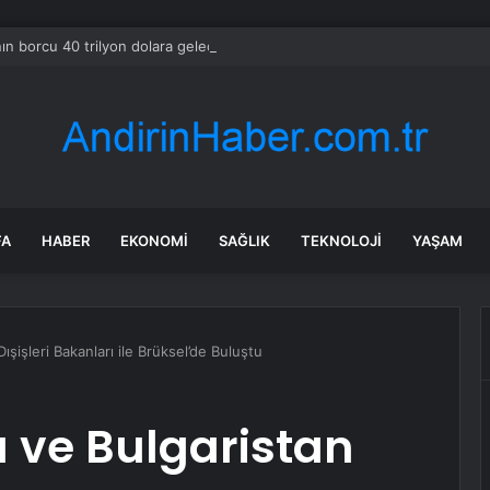
ın borcu 40 trilyon dolara gelecek çok yakında
FA
HABER
EKONOMI
SAĞLIK
TEKNOLOJI
YAŞAM
şişleri Bakanları ile Brüksel’de Buluştu
 ve Bulgaristan