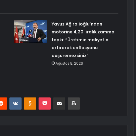
Yavuz Ağıralioğlu’ndan
motorine 4,20 liralık zamma
tepki: “Üretimin maliyetini
artırarak enflasyonu
düşüremezsiniz”
Ağustos 8, 2026
erest
Reddit
VKontakte
Odnoklassniki
Pocket
E-Posta ile paylaş
Yazdır