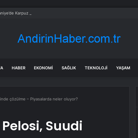
iye’de Karpuz Tarlada Kaldı: Çiftçi İsyan Etti
FA
HABER
EKONOMI
SAĞLIK
TEKNOLOJI
YAŞAM
lerinde çözülme – Piyasalarda neler oluyor?
 Pelosi, Suudi