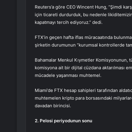
Reuters’a göre CEO Wincent Hung, “Şimdi karşı 
için ticareti durdurduk, bu nedenle likiditemiz
kapatmayı tercih ediyoruz.” dedi.
FTX’in geçen hafta iflas müracaatında bulunması
şirketin durumunun “kurumsal kontrollerde tam 
Bahamalar Menkul Kıymetler Komisyonunun, tüm 
komisyona ait bir dijital cüzdana aktarılması emr
mücadele yaşanması muhtemel.
Miami’de FTX hesap sahipleri tarafından aldatıcı
muhtemelen kripto para borsasındaki milyarlarca
davadan birincisi.
2. Pelosi periyodunun sonu