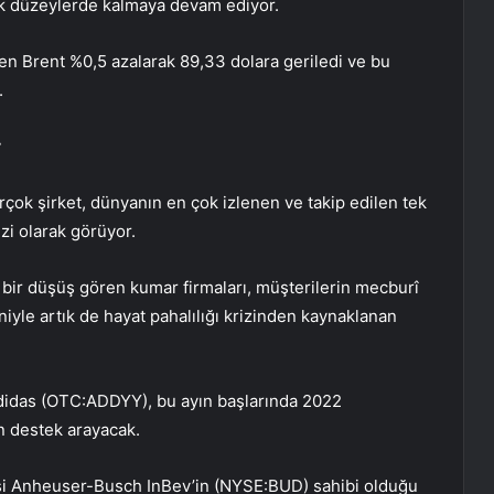
ek düzeylerde kalmaya devam ediyor.
ken
Brent
%0,5 azalarak 89,33 dolara geriledi ve bu
.
r
rçok şirket, dünyanın en çok izlenen ve takip edilen tek
zi olarak görüyor.
bir düşüş gören kumar firmaları, müşterilerin mecburî
yle artık de hayat pahalılığı krizinden kaynaklanan
didas (OTC:
ADDYY
), bu ayın başlarında 2022
n destek arayacak.
isi Anheuser-Busch InBev’in (NYSE:
BUD
) sahibi olduğu