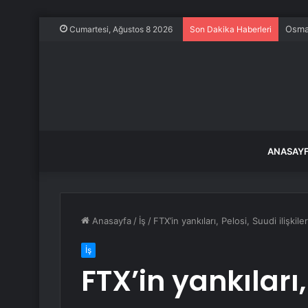
Osman
Cumartesi, Ağustos 8 2026
Son Dakika Haberleri
ANASAY
Anasayfa
/
İş
/
FTX’in yankıları, Pelosi, Suudi ilişki
İş
FTX’in yankıları,