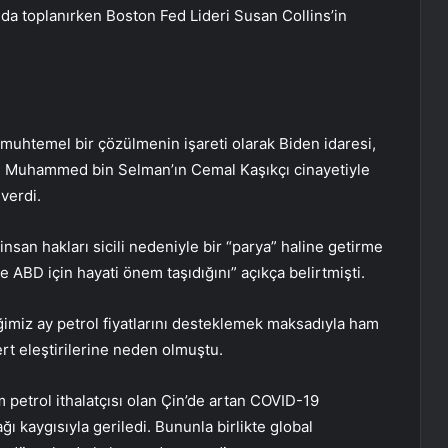
nda toplanırken Boston Fed Lideri
Susan Collins
’in
 muhtemel bir çözülmenin işareti olarak Biden idaresi,
i Muhammed bin Selman’ın Cemal Kaşıkçı cinayetiyle
verdi.
san hakları sicili nedeniyle bir “parya” haline getirme
e ABD için hayati önem taşıdığını” açıkça belirtmişti.
ğimiz ay petrol fiyatlarını desteklemek maksadıyla ham
ert eleştirilerine neden olmuştu.
m petrol ithalatçısı olan Çin’de artan COVID-19
ı kaygısıyla geriledi. Bununla birlikte global