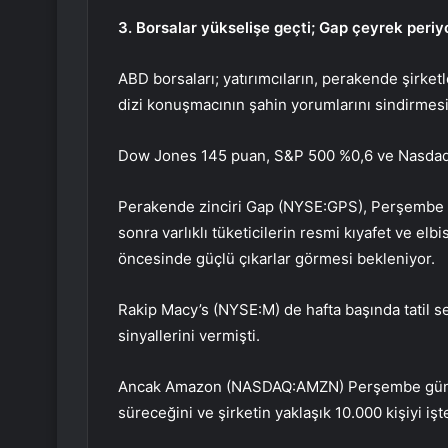
3. Borsalar yükselişe geçti; Gap çeyrek periyo
ABD borsaları; yatırımcıların, perakende şirketl
dizi konuşmacının şahin yorumlarını sindirmesi
Dow Jones
145 puan,
S&P 500
%0,6 ve
Nasdaq
Perakende zinciri Gap (NYSE:
GPS
), Perşembe g
sonra varlıklı tüketicilerin resmi kıyafet ve elb
öncesinde güçlü çıkarlar görmesi bekleniyor.
Rakip Macy’s (NYSE:
M
) de hafta başında tatil
sinyallerini vermişti.
Ancak Amazon (NASDAQ:
AMZN
) Perşembe günü
süreceğini ve şirketin yaklaşık 10.000 kişiyi iş