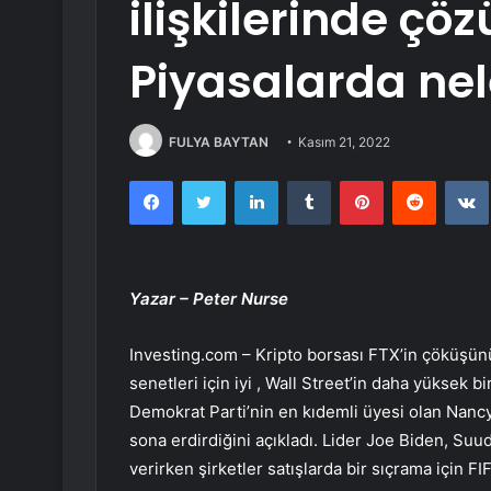
ilişkilerinde çö
Piyasalarda nel
FULYA BAYTAN
Kasım 21, 2022
Facebook
Twitter
LinkedIn
Tumblr
Pinterest
Reddit
Yazar – Peter Nurse
Investing.com – Kripto borsası FTX’in çöküşü
senetleri için iyi , Wall Street’in daha yüksek 
Demokrat Parti’nin en kıdemli üyesi olan Nancy
sona erdirdiğini açıkladı. Lider Joe Biden, Suu
verirken şirketler satışlarda bir sıçrama için