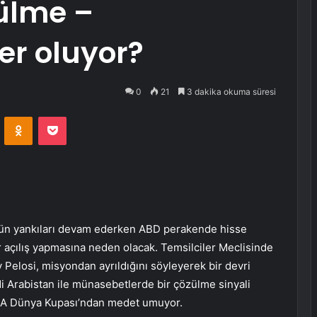
zülme –
er oluyor?
0
21
3 dakika okuma süresi
VKontakte
Odnoklassniki
Pocket
nün yankıları devam ederken ABD perakende hisse
bir açılış yapmasına neden olacak. Temsilciler Meclisinde
 Pelosi, misyondan ayrıldığını söyleyerek bir devri
di Arabistan ile münasebetlerde bir çözülme sinyali
 FIFA Dünya Kupası’ndan medet umuyor.