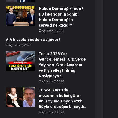
Hakan Demirağ kimdir?
HD İskender’in sahibi
Hakan Demirağ’ın
serveti ne kadar?
Ağustos 7, 2026
AIA hisseleri neden düşüyor?
Ağustos 7, 2026
Tesla 2026 Yaz
Güncellemesi Türkiye’de
Yayında: Grok Asistanı
ve Kişiselleştirilmiş
Navigasyon
Ağustos 7, 2026
Tuncel Kurtiz’in
mezarının halini gören
ünlü oyuncu isyan etti:
Böyle olacağını bilseydi…
Ağustos 7, 2026