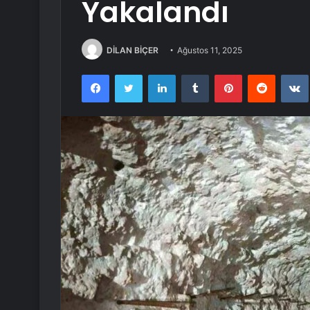
Yakalandı
DİLAN BİÇER
Ağustos 11, 2025
Facebook
Twitter
LinkedIn
Tumblr
Pinterest
Reddit