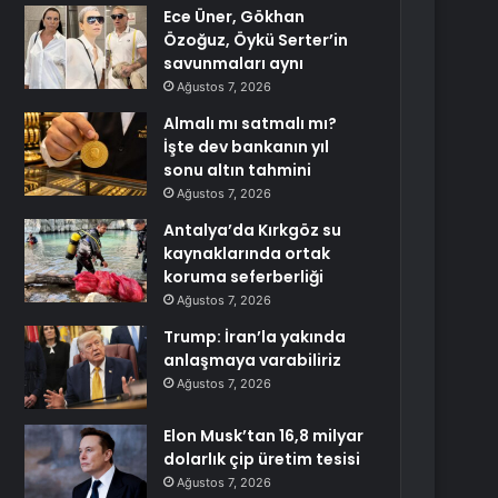
Ece Üner, Gökhan
Özoğuz, Öykü Serter’in
savunmaları aynı
Ağustos 7, 2026
Almalı mı satmalı mı?
İşte dev bankanın yıl
sonu altın tahmini
Ağustos 7, 2026
Antalya’da Kırkgöz su
kaynaklarında ortak
koruma seferberliği
Ağustos 7, 2026
Trump: İran’la yakında
anlaşmaya varabiliriz
Ağustos 7, 2026
Elon Musk’tan 16,8 milyar
dolarlık çip üretim tesisi
Ağustos 7, 2026