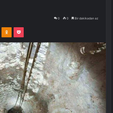
0
0
Bir dakikadan az
VKontakte
Odnoklassniki
Pocket