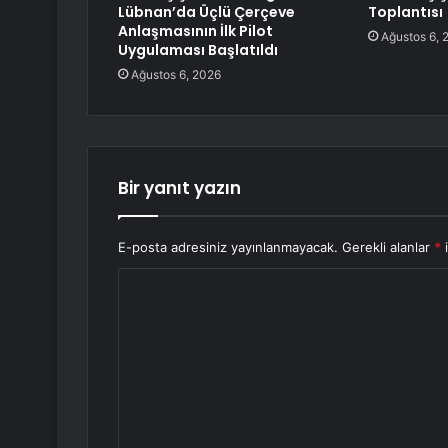
Lübnan’da Üçlü Çerçeve
Toplantısı
Anlaşmasının İlk Pilot
Ağustos 6, 
Uygulaması Başlatıldı
Ağustos 6, 2026
Bir yanıt yazın
E-posta adresiniz yayınlanmayacak.
Gerekli alanlar
*
i
Y
o
r
u
m
*