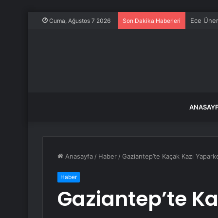
Ece Üner
Cuma, Ağustos 7 2026
Son Dakika Haberleri
ANASAY
Anasayfa
/
Haber
/
Gaziantep’te Kaçak Kazı Yapark
Haber
Gaziantep’te K