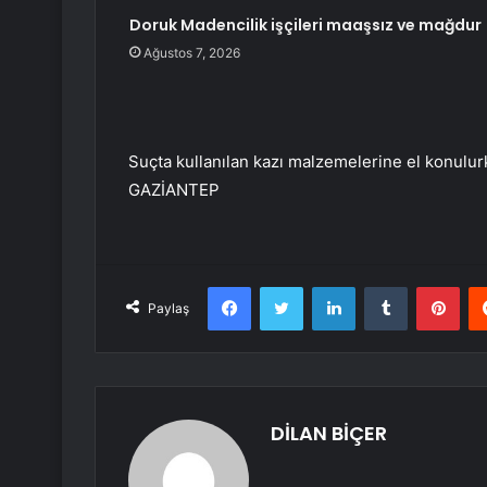
Doruk Madencilik işçileri maaşsız ve mağdur
Ağustos 7, 2026
Suçta kullanılan kazı malzemelerine el konulurk
GAZİANTEP
Facebook
Twitter
LinkedIn
Tumblr
Pint
Paylaş
DİLAN BİÇER