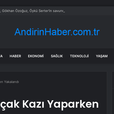
, Gökhan Özoğuz, Öykü Serter’in savunmaları aynı
FA
HABER
EKONOMI
SAĞLIK
TEKNOLOJI
YAŞAM
en Yakalandı
açak Kazı Yaparken