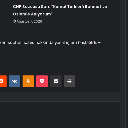
CHP Sözcüsü Sarı: “Kemal Türkler’i Rahmet ve
Özlemle Anıyorum”
Ağustos 7, 2026
en şüpheli şahıs hakkında yasal işlem başlatıldı. –
erest
Reddit
VKontakte
Odnoklassniki
Pocket
E-Posta ile paylaş
Yazdır