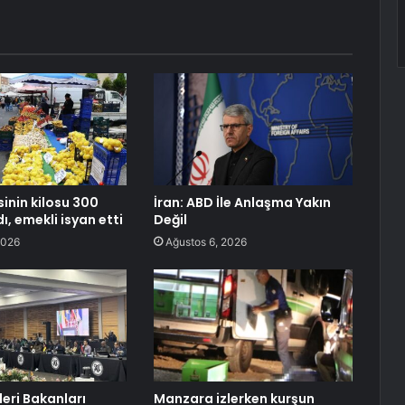
inin kilosu 300
İran: ABD İle Anlaşma Yakın
dı, emekli isyan etti
Değil
2026
Ağustos 6, 2026
leri Bakanları
Manzara izlerken kurşun