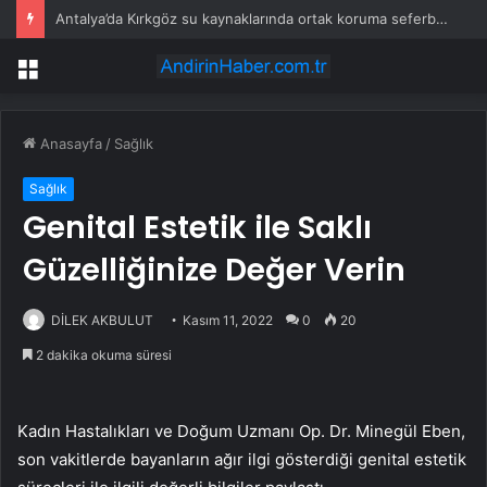
Antalya’da Kırkgöz su kaynaklarında ortak koruma seferberliği
Menü
Anasayfa
/
Sağlık
Sağlık
Genital Estetik ile Saklı
Güzelliğinize Değer Verin
DİLEK AKBULUT
Kasım 11, 2022
0
20
2 dakika okuma süresi
Kadın Hastalıkları ve Doğum Uzmanı Op. Dr. Minegül Eben,
son vakitlerde bayanların ağır ilgi gösterdiği genital estetik