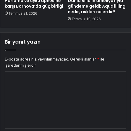
Horlama ve uyku apnesine
Danla Bilic’in ameliyatıyla
karşı Bornova’da güç birliği
gündeme geldi: Aquafilling
nedir, riskleri nelerdir?
Temmuz 21, 2026
Temmuz 19, 2026
Bir yanıt yazın
E-posta adresiniz yayınlanmayacak.
Gerekli alanlar
*
ile
işaretlenmişlerdir
Y
o
r
u
m
*