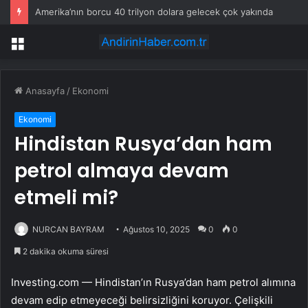
Amerika’nın borcu 40 trilyon dolara gelecek çok yakında
Menü
Anasayfa
/
Ekonomi
Ekonomi
Hindistan Rusya’dan ham
petrol almaya devam
etmeli mi?
NURCAN BAYRAM
Ağustos 10, 2025
0
0
2 dakika okuma süresi
Investing.com — Hindistan’ın Rusya’dan ham petrol alımına
devam edip etmeyeceği belirsizliğini koruyor. Çelişkili