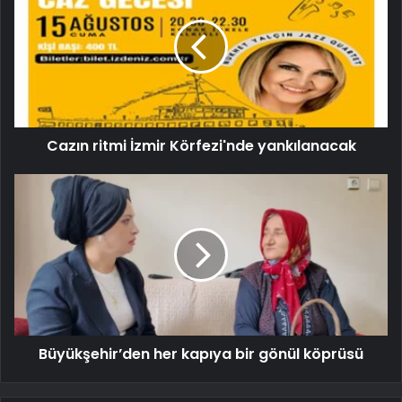
Cazın ritmi İzmir Körfezi'nde yankılanacak
Büyükşehir’den her kapıya bir gönül köprüsü