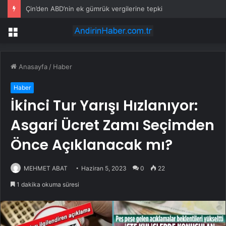
Çin’den ABD’nin ek gümrük vergilerine tepki
Menü
Anasayfa
/
Haber
Haber
İkinci Tur Yarışı Hızlanıyor:
Asgari Ücret Zamı Seçimden
Önce Açıklanacak mı?
MEHMET ABAT
Haziran 5, 2023
0
22
1 dakika okuma süresi