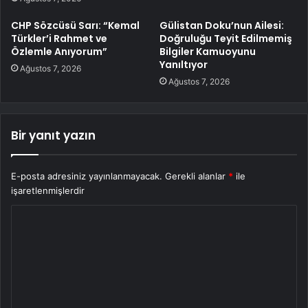
CHP Sözcüsü Sarı: “Kemal
Gülistan Doku’nun Ailesi:
Türkler’i Rahmet ve
Doğruluğu Teyit Edilmemiş
Özlemle Anıyorum”
Bilgiler Kamuoyunu
Yanıltıyor
Ağustos 7, 2026
Ağustos 7, 2026
Bir yanıt yazın
E-posta adresiniz yayınlanmayacak.
Gerekli alanlar
*
ile
işaretlenmişlerdir
Y
o
r
u
m