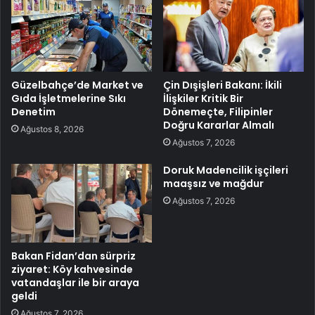
Güzelbahçe’de Market ve
Çin Dışişleri Bakanı: İkili
Gıda İşletmelerine Sıkı
İlişkiler Kritik Bir
Denetim
Dönemeçte, Filipinler
Doğru Kararlar Almalı
Ağustos 8, 2026
Ağustos 7, 2026
Doruk Madencilik işçileri
maaşsız ve mağdur
Ağustos 7, 2026
Bakan Fidan’dan sürpriz
ziyaret: Köy kahvesinde
vatandaşlar ile bir araya
geldi
Ağustos 7, 2026