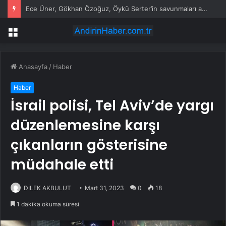
Ece Üner, Gökhan Özoğuz, Öykü Serter’in savunmaları aynı
Menü
Anasayfa
/
Haber
Haber
İsrail polisi, Tel Aviv’de yargı
düzenlemesine karşı
çıkanların gösterisine
müdahale etti
DİLEK AKBULUT
Mart 31, 2023
0
18
1 dakika okuma süresi