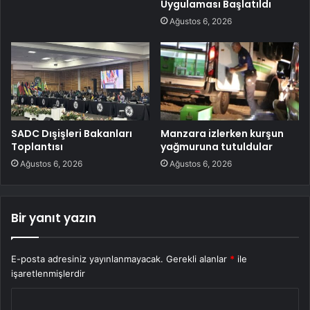
Uygulaması Başlatıldı
Ağustos 6, 2026
SADC Dışişleri Bakanları
Manzara izlerken kurşun
Toplantısı
yağmuruna tutuldular
Ağustos 6, 2026
Ağustos 6, 2026
Bir yanıt yazın
E-posta adresiniz yayınlanmayacak.
Gerekli alanlar
*
ile
işaretlenmişlerdir
Y