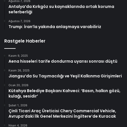
Ağustos 7, 2026
Antalya’da Kırkgöz su kaynaklarında ortak koruma
seferberliği
Ağustos 7, 2026
Trump: İran’la yakında anlaşmaya varabiliriz
Rastgele Haberler
Kasım 9, 2025
Aena hisseleri tarife dondurma uyarısı sonrası düştü
Kasım 26, 2025
Jiangsu’da Su Taşımacılığı ve Yeşil Kalkınma Girişimleri
Ocak 20, 2026
Kütahya Belediye Başkanı Kahveci: ‘Basın, halkın gözü,
kulağı, sesidir’
Şubat 1, 2026
Çinli Ticari Araç Üreticisi Chery Commercial Vehicle,
Avrupa’daki İlk Genel Merkezini İngiltere’de Kuracak
Nisan 4, 2026