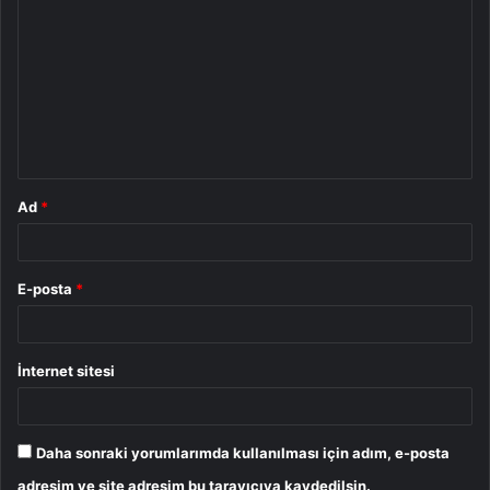
o
r
u
m
*
Ad
*
E-posta
*
İnternet sitesi
Daha sonraki yorumlarımda kullanılması için adım, e-posta
adresim ve site adresim bu tarayıcıya kaydedilsin.