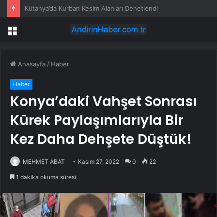
Yavuz Ağıralioğlu’ndan motorine 4,20 liralık zamma tepki: “Üretimin maliyetini artırarak enflasyonu düşüremezsiniz”
Menü
Anasayfa
/
Haber
Haber
Konya’daki Vahşet Sonrası
Kürek Paylaşımlarıyla Bir
Kez Daha Dehşete Düştük!
MEHMET ABAT
Kasım 27, 2022
0
22
1 dakika okuma süresi