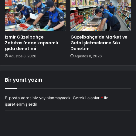
İzmir Güzelbahçe
Güzelbahçe’de Market ve
Zabıtası’ndan kapsamlı
Gıda İşletmelerine Sıkı
gıda denetimi
Denetim
Ağustos 8, 2026
Ağustos 8, 2026
Bir yanıt yazın
E-posta adresiniz yayınlanmayacak.
Gerekli alanlar
*
ile
işaretlenmişlerdir
Y
o
r