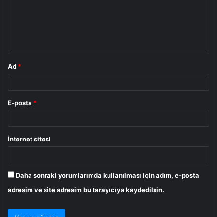
u
m
*
Ad
*
E-posta
*
İnternet sitesi
Daha sonraki yorumlarımda kullanılması için adım, e-posta
adresim ve site adresim bu tarayıcıya kaydedilsin.