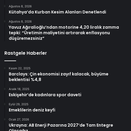
Ağustos 8, 2026
Kütahya’da Kurban Kesim Alanları Denetlendi
Ağustos 8, 2026
Yavuz Ağıralioğlu’ndan motorine 4,20 liralık zamma
tepki: “Üretimin maliyetini artırarak enflasyonu
düşüremezsiniz”
Rastgele Haberler
Kasım 22, 2025
Barclays: Çin ekonomisi zayıf kalacak, büyüme
beklentisi %4,8
Aralık 18, 2025
Eskişehir’de kadınlara spor daveti
Eylül 29, 2025
Emeklilerin deniz keyfi
Ocak 27, 2026
Ukrayna: AB Enerji Pazarına 2027’de Tam Entegre
Olacağız