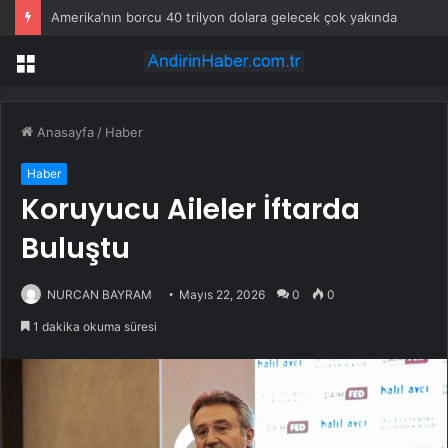
Amerika’nın borcu 40 trilyon dolara gelecek çok yakında
Menü
Anasayfa
/
Haber
Haber
Koruyucu Aileler İftarda
Buluştu
NURCAN BAYRAM
Mayıs 22, 2026
0
0
1 dakika okuma süresi