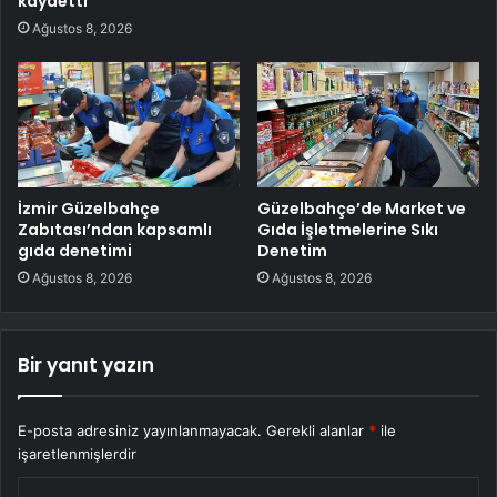
kaydetti
Ağustos 8, 2026
İzmir Güzelbahçe
Güzelbahçe’de Market ve
Zabıtası’ndan kapsamlı
Gıda İşletmelerine Sıkı
gıda denetimi
Denetim
Ağustos 8, 2026
Ağustos 8, 2026
Bir yanıt yazın
E-posta adresiniz yayınlanmayacak.
Gerekli alanlar
*
ile
işaretlenmişlerdir
Y