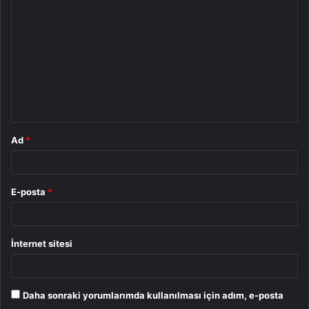
o
r
u
m
*
Ad
*
E-posta
*
İnternet sitesi
Daha sonraki yorumlarımda kullanılması için adım, e-posta