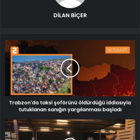
DİLAN BİÇER
Trabzon'da taksi şoförünü öldürdüğü iddiasıyla
tutuklanan sanığın yargılanması başladı