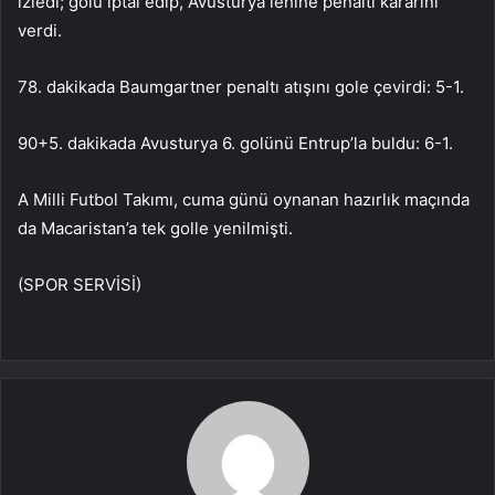
izledi; golü iptal edip, Avusturya lehine penaltı kararını
verdi.
78. dakikada Baumgartner penaltı atışını gole çevirdi: 5-1.
90+5. dakikada Avusturya 6. golünü Entrup’la buldu: 6-1.
A Milli Futbol Takımı, cuma günü oynanan hazırlık maçında
da Macaristan’a tek golle yenilmişti.
(SPOR SERVİSİ)