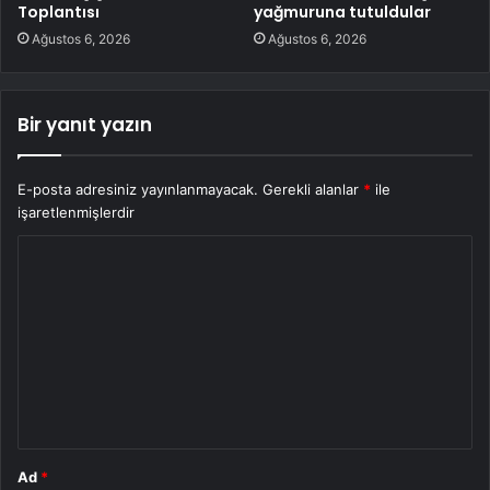
Toplantısı
yağmuruna tutuldular
Ağustos 6, 2026
Ağustos 6, 2026
Bir yanıt yazın
E-posta adresiniz yayınlanmayacak.
Gerekli alanlar
*
ile
işaretlenmişlerdir
Y
o
r
u
m
*
Ad
*