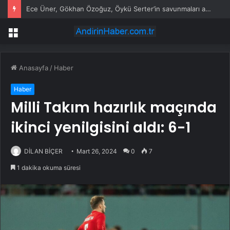
Ece Üner, Gökhan Özoğuz, Öykü Serter’in savunmaları aynı
Menü
Anasayfa
/
Haber
Haber
Milli Takım hazırlık maçında
ikinci yenilgisini aldı: 6-1
DİLAN BİÇER
Mart 26, 2024
0
7
1 dakika okuma süresi