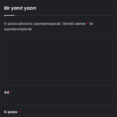
Bir yanıt yazın
E-posta adresiniz yayınlanmayacak.
Gerekli alanlar
*
ile
işaretlenmişlerdir
Y
o
r
u
m
*
Ad
*
E-posta
*