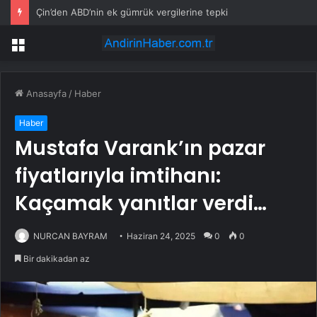
Çin’den ABD’nin ek gümrük vergilerine tepki
Menü
Anasayfa
/
Haber
Haber
Mustafa Varank’ın pazar
fiyatlarıyla imtihanı:
Kaçamak yanıtlar verdi…
NURCAN BAYRAM
Haziran 24, 2025
0
0
Bir dakikadan az