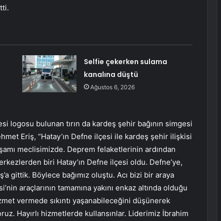
ti.
Selfie çekerken sulama
kanalına düştü
Ağustos 6, 2026
i logosu bulunan tırın da kardeş şehir bağının simgesi
et Eriş, “Hatay’ın Defne ilçesi ile kardeş şehir ilişkisi
kşamı meclisimizde. Deprem felaketlerinin ardından
merkezlerden biri Hatay’ın Defne ilçesi oldu. Defne’ye,
gittik. Böylece bağımız oluştu. Acı bizi bir araya
si’nin araçlarının tamamına yakını enkaz altında olduğu
hizmet vermede sıkıntı yaşanabileceğini düşünerek
uz. Hayırlı hizmetlerde kullansınlar. Liderimiz İbrahim