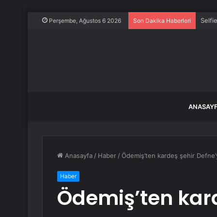
Hüküm
Perşembe, Ağustos 6 2026
Son Dakika Haberleri
ANASAY
Anasayfa
/
Haber
/
Ödemiş’ten kardeş şehir Defne’
Haber
Ödemiş’ten kard