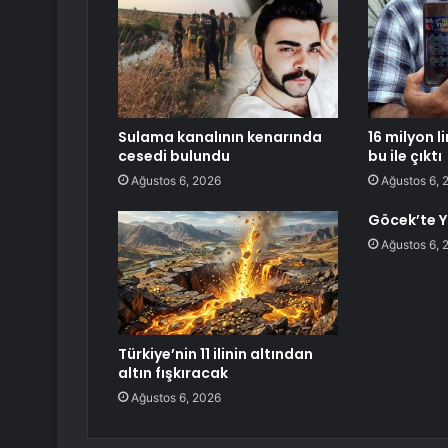
Sulama kanalının kenarında
16 milyon l
cesedi bulundu
bu ile çıktı
Ağustos 6, 2026
Ağustos 6, 
Göcek’te Y
Ağustos 6, 
Türkiye’nin 11 ilinin altından
altın fışkıracak
Ağustos 6, 2026