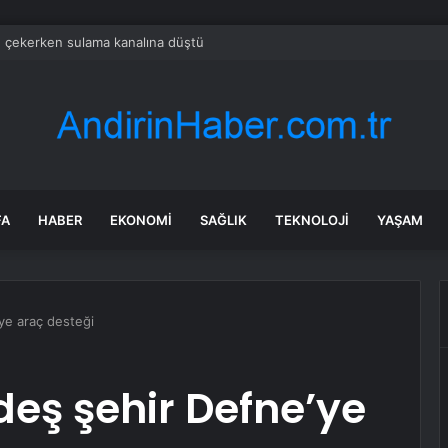
et: E20 Benzin Yaygın Motor Arızasına Yol Açmadı
FA
HABER
EKONOMI
SAĞLIK
TEKNOLOJI
YAŞAM
ye araç desteği
eş şehir Defne’ye