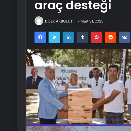
araç desteği
DİLEK AKBULUT
Mart 31, 2023
Facebook
Twitter
LinkedIn
Tumblr
Pinterest
Reddit