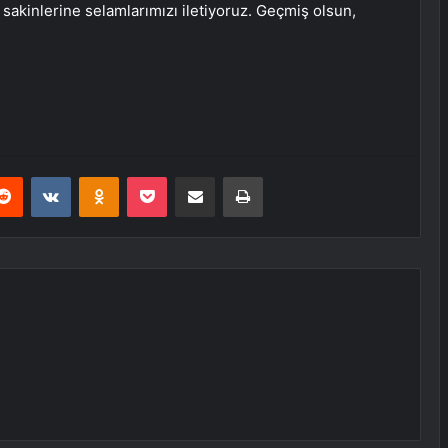
sakinlerine selamlarımızı iletiyoruz. Geçmiş olsun,
erest
Reddit
VKontakte
Odnoklassniki
Pocket
E-Posta ile paylaş
Yazdır