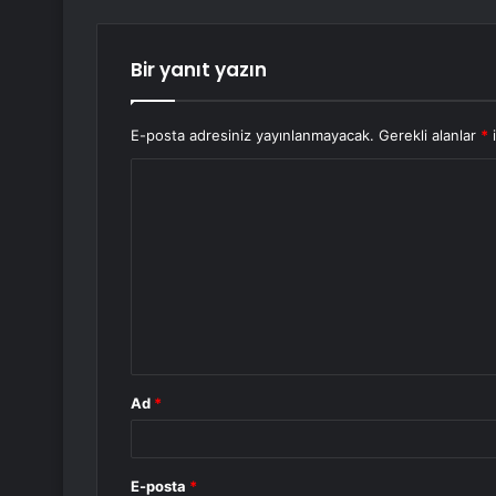
Bir yanıt yazın
E-posta adresiniz yayınlanmayacak.
Gerekli alanlar
*
i
Y
o
r
u
m
*
Ad
*
E-posta
*