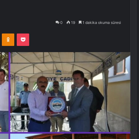
0
19
1 dakika okuma süresi
VKontakte
Odnoklassniki
Pocket