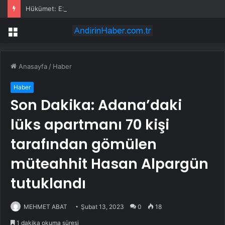
Hükümet: E20 Benzin Yaygın Motor Arızasına Yol Açmadı
Menü
Anasayfa
/
Haber
Haber
Son Dakika: Adana’daki
lüks apartmanı 70 kişi
tarafından gömülen
müteahhit Hasan Alpargün
tutuklandı
MEHMET ABAT
Şubat 13, 2023
0
18
1 dakika okuma süresi