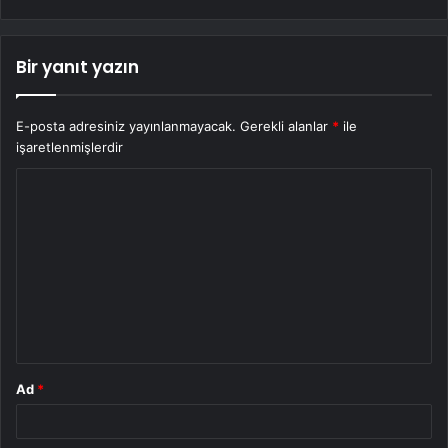
Bir yanıt yazın
E-posta adresiniz yayınlanmayacak.
Gerekli alanlar
*
ile
işaretlenmişlerdir
Y
o
r
u
m
*
Ad
*