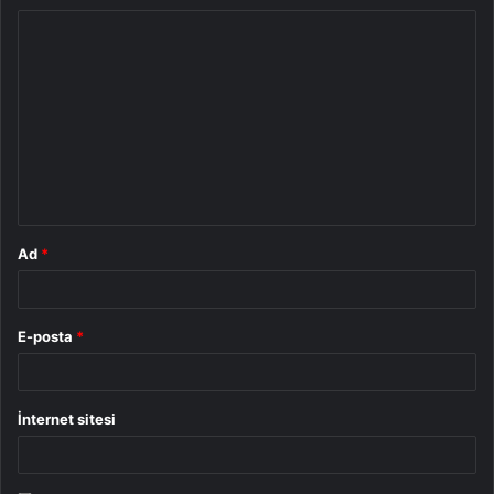
Y
o
r
u
m
*
Ad
*
E-posta
*
İnternet sitesi