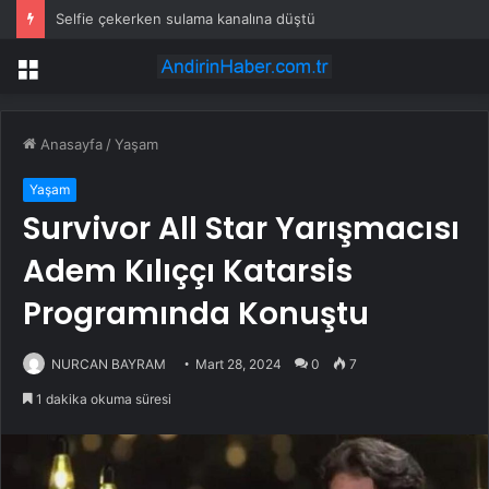
Selfie çekerken sulama kanalına düştü
Menü
Anasayfa
/
Yaşam
Yaşam
Survivor All Star Yarışmacısı
Adem Kılıççı Katarsis
Programında Konuştu
NURCAN BAYRAM
Mart 28, 2024
0
7
1 dakika okuma süresi