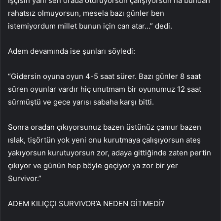
İşçisin yani sen orada oturuyorsun çalışıyorsun ha bundan
rahatsız olmuyorsun, mesela bazı günler ben
istemiyordum millet bunun için can atar…” dedi.
Adem devamında ise şunları söyledi:
“Gidersin oyuna oyun 4-5 saat sürer. Bazı günler 8 saat
süren oyunlar vardır hiç unutmam bir oyunumuz 12 saat
sürmüştü ve gece yarısı sabaha karşı bitti.
Sonra oradan çıkıyorsunuz bazen üstünüz çamur bazen
ıslak, tişörtün yok yeni onu kurutmaya çalışıyorsun ateş
yakıyorsun kurutuyorsun zor, adaya gittiğinde zaten pertin
çıkıyor ve günün hep böyle geçiyor ya zor bir yer
Survivor.”
ADEM KILIÇÇI SURVIVOR’A NEDEN GİTMEDİ?