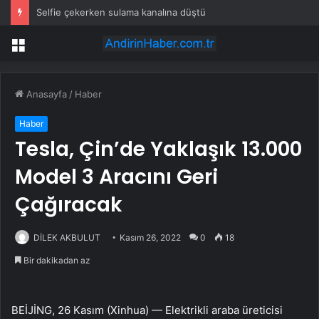
Selfie çekerken sulama kanalına düştü
Menü
Anasayfa
/
Haber
Haber
Tesla, Çin’de Yaklaşık 13.000
Model 3 Aracını Geri
Çağıracak
DİLEK AKBULUT
Kasım 26, 2022
0
18
Bir dakikadan az
BEİJİNG, 26 Kasım (Xinhua) — Elektrikli araba üreticisi