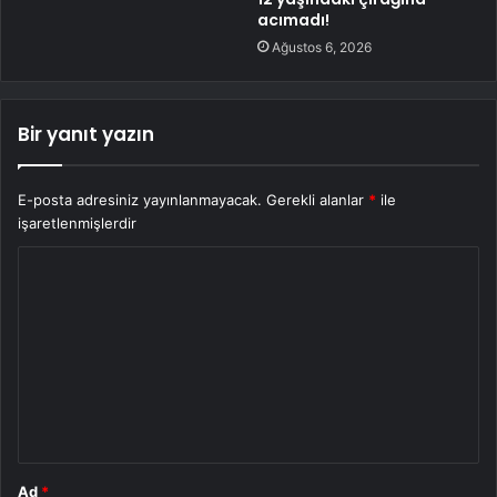
acımadı!
Ağustos 6, 2026
Bir yanıt yazın
E-posta adresiniz yayınlanmayacak.
Gerekli alanlar
*
ile
işaretlenmişlerdir
Y
o
r
u
m
*
Ad
*