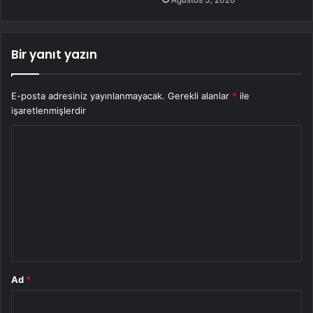
Bir yanıt yazın
E-posta adresiniz yayınlanmayacak.
Gerekli alanlar
*
ile
işaretlenmişlerdir
Y
o
r
u
m
*
Ad
*