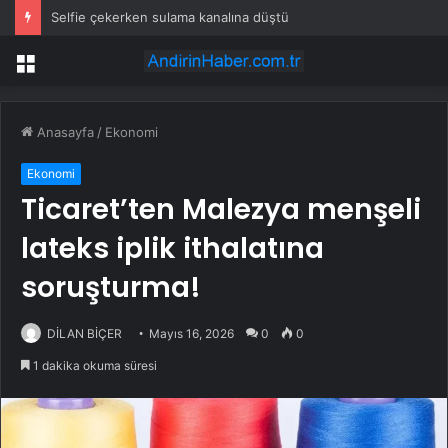
Selfie çekerken sulama kanalına düştü
Menü
Anasayfa
/
Ekonomi
Ekonomi
Ticaret’ten Malezya menşeli
lateks iplik ithalatına
soruşturma!
DİLAN BİÇER
Mayıs 16, 2026
0
0
1 dakika okuma süresi