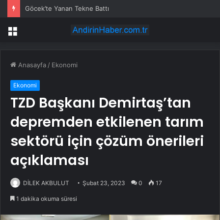
Göcek’te Yanan Tekne Battı
Menü
Anasayfa
/
Ekonomi
Ekonomi
TZD Başkanı Demirtaş’tan
depremden etkilenen tarım
sektörü için çözüm önerileri
açıklaması
DİLEK AKBULUT
Şubat 23, 2023
0
17
1 dakika okuma süresi