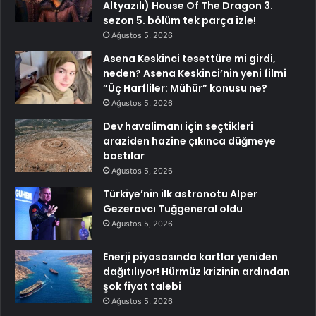
Altyazılı) House Of The Dragon 3.
sezon 5. bölüm tek parça izle!
Ağustos 5, 2026
Asena Keskinci tesettüre mi girdi,
neden? Asena Keskinci’nin yeni filmi
”Üç Harfliler: Mühür” konusu ne?
Ağustos 5, 2026
Dev havalimanı için seçtikleri
araziden hazine çıkınca düğmeye
bastılar
Ağustos 5, 2026
Türkiye’nin ilk astronotu Alper
Gezeravcı Tuğgeneral oldu
Ağustos 5, 2026
Enerji piyasasında kartlar yeniden
dağıtılıyor! Hürmüz krizinin ardından
şok fiyat talebi
Ağustos 5, 2026