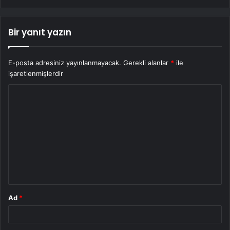
Bir yanıt yazın
E-posta adresiniz yayınlanmayacak.
Gerekli alanlar
*
ile
işaretlenmişlerdir
Y
o
r
u
m
*
Ad
*