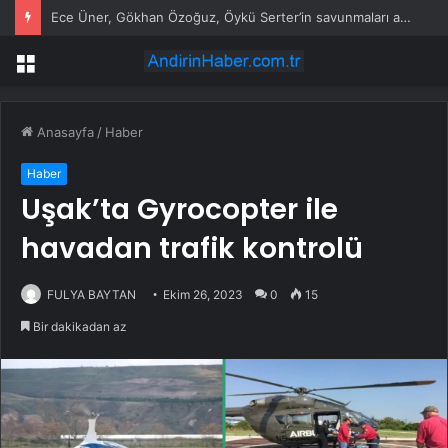
Ece Üner, Gökhan Özoğuz, Öykü Serter’in savunmaları aynı
Menü
Anasayfa
/
Haber
Haber
Uşak’ta Gyrocopter ile
havadan trafik kontrolü
FULYA BAYTAN
Ekim 26, 2023
0
15
Bir dakikadan az