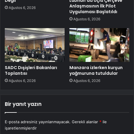
Değil
Lübnan’da Üçlü Çerçeve
Anlaşmasının İlk Pilot
Ağustos 6, 2026
Uygulaması Başlatıldı
Ağustos 6, 2026
SADC Dışişleri Bakanları
Manzara izlerken kurşun
Toplantısı
yağmuruna tutuldular
Ağustos 6, 2026
Ağustos 6, 2026
Bir yanıt yazın
E-posta adresiniz yayınlanmayacak.
Gerekli alanlar
*
ile
işaretlenmişlerdir