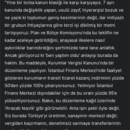
“Yine bir torba kanun klasiği ile karşı karşıyayız. 7 ayrı
kanunda değişiklik yapan, usulü zayıf, hiyerarşisi bozuk ve
ne yazık ki toplumun geniş kesimlerinin değil, dar imtiyazlı
bir grubun ihtiyaçlarına göre terzi işi dikilmiş bir metni
tartışıyoruz. Plan ve Bütçe Komisyonu’nda bu teklifin ne
kadar aceleye getirildiğini, anayasal ilkelere nasıl
aykırılıklar barındırdığını şerhimizde tane tane anlattık.
Ancak görüyoruz ki ‘ben yaptım oldu’ anlayışı burada da
hakim. Bu maddeyle, Kurumlar Vergisi Kanunu’nda bir
düzenleme yapılıyor. İstanbul Finans Merkezi’nde faaliyet
gösteren kurumların transit ticaret kazanç indirimini yüzde
50’den yüzde 100’e çıkarıyorsunuz. Yetmiyor İstanbul
Finans Merkezi dışındakiler için de bu oranı yüzde 95’e
yükseltiyorsunuz. Bakın, bu düzenleme kağıt üzerinde
‘ihracatı teşvik’ gibi görünebilir. Ama işin şekli öyle değil.
Siz burada Türkiye’yi üretimin, sanayinin merkezi değil;
vergiden kaçırmanın, denetimsiz sermaye transferlerinin