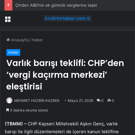
Çin’den ABD’nin ek gümrük vergilerine tepki
Menü
Anasayfa
/
Haber
Haber
Varlık barışı teklifi: CHP’den
‘vergi kaçırma merkezi’
eleştirisi
MEHMET HAZBİN KAZBEK
Mayıs 21, 2026
0
0
3 dakika okuma süresi
(TBMM) –
CHP Kayseri Milletvekili Aşkın Genç, varlık
barışı ile ilgili düzenlemeleri de içeren kanun teklifine