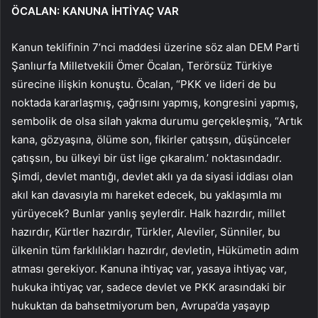
ÖCALAN: KANUNA İHTİYAÇ VAR
Kanun teklifinin 7’nci maddesi üzerine söz alan DEM Parti
Şanlıurfa Milletvekili Ömer Öcalan, Terörsüz Türkiye
sürecine ilişkin konuştu. Öcalan, “PKK ve lideri de bu
noktada kararlaşmış, çağrısını yapmış, kongresini yapmış,
sembolik de olsa silah yakma durumu gerçekleşmiş, “Artık
kana, gözyaşına, ölüme son, fikirler çatışsın, düşünceler
çatışsın, bu ülkeyi bir üst lige çıkaralım.’ noktasındadır.
Şimdi, devlet mantığı, devlet aklı ya da siyasi iddiası olan
akıl kan davasıyla mı hareket edecek, bu yaklaşımla mı
yürüyecek? Bunlar yanlış şeylerdir. Halk hazırdır, millet
hazırdır, Kürtler hazırdır, Türkler, Aleviler, Sünniler, bu
ülkenin tüm farklılıkları hazırdır, devletin, Hükümetin adım
atması gerekiyor. Kanuna ihtiyaç var, yasaya ihtiyaç var,
hukuka ihtiyaç var, sadece devlet ve PKK arasındaki bir
hukuktan da bahsetmiyorum ben, Avrupa’da yaşayıp