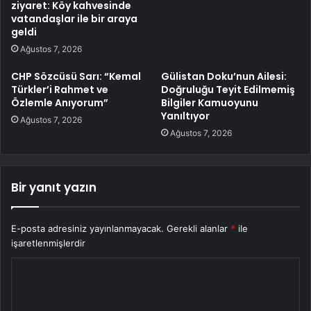
ziyaret: Köy kahvesinde
vatandaşlar ile bir araya
geldi
Ağustos 7, 2026
CHP Sözcüsü Sarı: “Kemal
Gülistan Doku’nun Ailesi:
Türkler’i Rahmet ve
Doğruluğu Teyit Edilmemiş
Özlemle Anıyorum”
Bilgiler Kamuoyunu
Yanıltıyor
Ağustos 7, 2026
Ağustos 7, 2026
Bir yanıt yazın
E-posta adresiniz yayınlanmayacak.
Gerekli alanlar
*
ile
işaretlenmişlerdir
Y
o
r