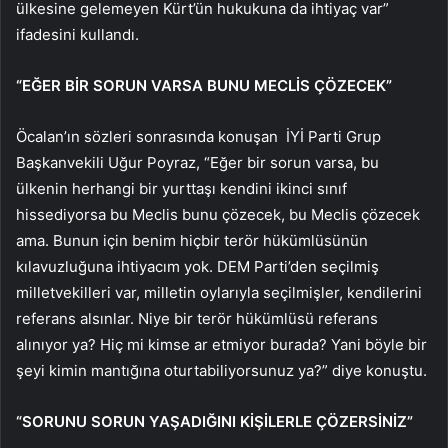
ülkesine gelemeyen Kürt’ün hukukuna da ihtiyaç var”
ifadesini kullandı.
“EĞER BİR SORUN VARSA BUNU MECLİS ÇÖZECEK”
Öcalan’ın sözleri sonrasında konuşan İYİ Parti Grup
Başkanvekili Uğur Poyraz, “Eğer bir sorun varsa, bu
ülkenin herhangi bir yurttaşı kendini ikinci sınıf
hissediyorsa bu Meclis bunu çözecek, bu Meclis çözecek
ama. Bunun için benim hiçbir terör hükümlüsünün
kılavuzluğuna ihtiyacım yok. DEM Parti’den seçilmiş
milletvekilleri var, milletin oylarıyla seçilmişler, kendilerini
referans alsınlar. Niye bir terör hükümlüsü referans
alınıyor ya? Hiç mi kimse ar etmiyor burada? Yani böyle bir
şeyi kimin mantığına oturtabiliyorsunuz ya?” diye konuştu.
“SORUNU SORUN YAŞADIĞINI KİŞİLERLE ÇÖZERSİNİZ”